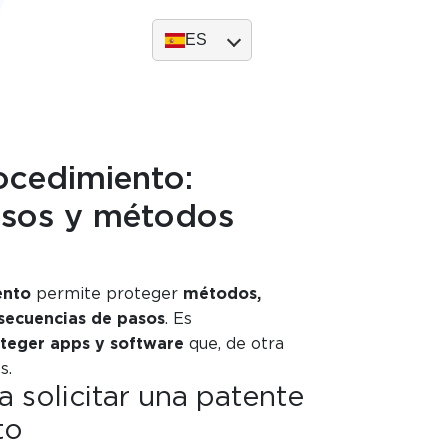
ES
ocedimiento:
esos y métodos
ento
permite proteger
métodos,
 secuencias de pasos
. Es
teger apps y software
que, de otra
s.
a solicitar una patente
to