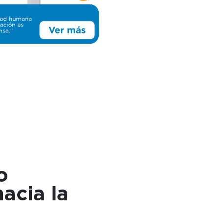
o
acia la