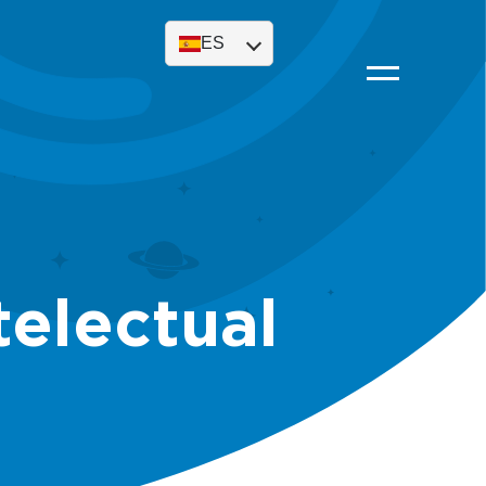
ES
telectual