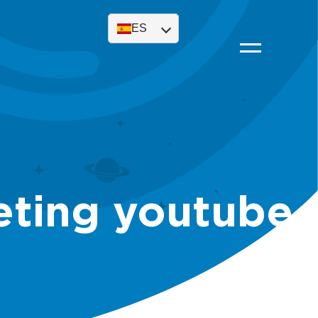
ES
eting youtube