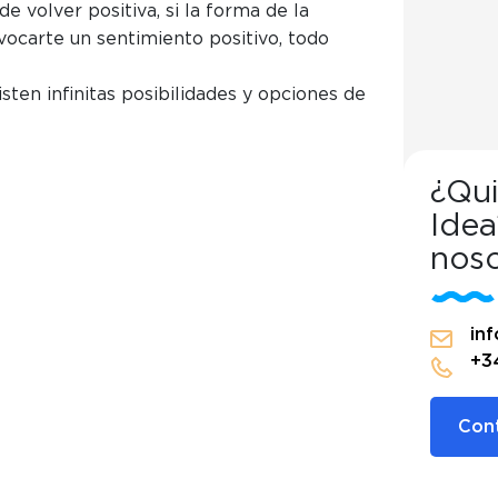
e volver positiva, si la forma de la
ocarte un sentimiento positivo, todo
ten infinitas posibilidades y opciones de
¿Qui
Idea
afé, la macha de café divertida, un invento de David Bar
noso
afé divertida, un inve
in
+3
Cont