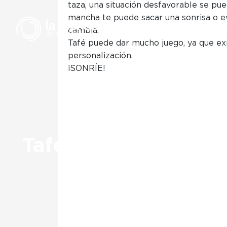
taza, una situación desfavorable se pued
mancha te puede sacar una sonrisa o ev
cambia.
Tafé puede dar mucho juego, ya que exis
personalización.
¡SONRÍE!
T
Tafé, la macha de c