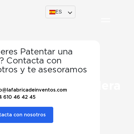
ES
eres Patentar una
? Contacta con
dera
tros y te asesoramos
nto de David Bardera
fo@lafabricadeinventos.com
4 610 46 42 45
acta con nosotros