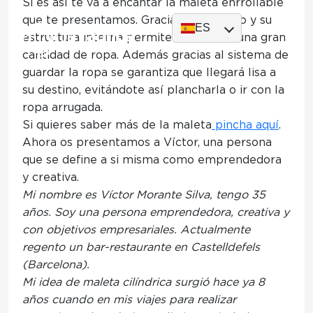
Si es así te va a encantar la maleta enrrollable
que te presentamos. Gracias a su diseño y su
ES
estructura interna permite almacenar una gran
cantidad de ropa. Además gracias al sistema de
guardar la ropa se garantiza que llegará lisa a
Maleta Enrrollable, un proyecto de Víctor
su destino, evitándote así plancharla o ir con la
Morante
ropa arrugada.
Si quieres saber más de la maleta
pincha aquí
.
Maleta Enrrollable, un
Ahora os presentamos a Víctor, una persona
que se define a si misma como emprendedora
proyecto de Víctor Morante
y creativa.
Mi nombre es Víctor Morante Silva, tengo 35
años. Soy una persona emprendedora, creativa y
con objetivos empresariales. Actualmente
regento un bar-restaurante en Castelldefels
(Barcelona).
Mi idea de maleta cilíndrica surgió hace ya 8
años cuando en mis viajes para realizar