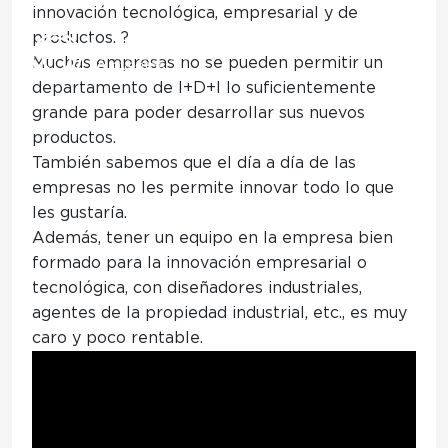
innovación tecnológica, empresarial y de
productos. ?
Muchas empresas no se pueden permitir un
departamento de I+D+I
lo suficientemente
grande para poder desarrollar sus nuevos
LA MAYOR INNOVACIÓN TECNOLÓGICA
productos.
PARA TU EMPRESA ?
También sabemos que el día a día de las
empresas no les permite innovar todo lo que
LA MAYOR INNOVACIÓN
les gustaría.
TECNOLÓGICA PARA TU
Además, tener un equipo en la empresa bien
formado para la innovación empresarial o
EMPRESA ?
tecnológica, con diseñadores industriales,
agentes de la propiedad industrial, etc., es muy
caro y poco rentable.