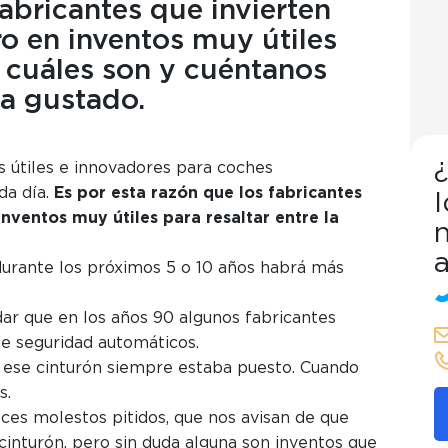
abricantes que invierten
o en inventos muy útiles
 cuáles son y cuéntanos
ha gustado.
da día.
Es por esta razón que los fabricantes
inventos muy útiles para resaltar entre la
re cuáles son los inventos más útiles e innovadores pa
n
durante los próximos 5 o 10 años habrá más
los inventos más útil
dar que en los años 90 algunos fabricantes
coches
de seguridad automáticos.
ese cinturón siempre estaba puesto. Cuando
as.
ces molestos pitidos, que nos avisan de que
cinturón, pero sin duda alguna son inventos que