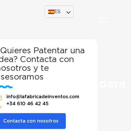
ES
¿Quieres Patentar una
Idea? Contacta con
ra coches
osotros y te
asesoramos
es e innovadores para
info@lafabricadeinventos.com
+34 610 46 42 45
Contacta con nosotros