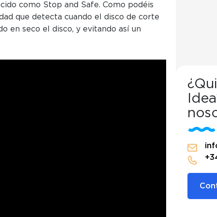
nocido como Stop and Safe. Como podéis
idad que detecta cuando el disco de corte
o en seco el disco, y evitando así un
¿Qui
Idea
Hand Safe en El Hormiguero
noso
nd Safe en El Hormigu
in
+3
Cont