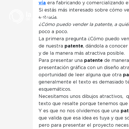
vía
era fabricando y comercializando e
Si estás más interesado sobre cómo v
entrada.
¿Cómo puedo vender la patente, a quié
poco a poco.
La primera pregunta ¿Cómo puedo ven
de nuestra
patente
, dándola a conocer
y de la manera más atractiva posible.
Para presentar una
patente
de manera 
presentación gráfica con un diseño atra
oportunidad de leer alguna que otra
pa
C
generalmente el texto es demasiado té
esquemáticos.
Necesitamos unos dibujos atractivos, qu
texto que resalte porque tenemos qu
Y es que no nos olvidemos que una
pat
que valida que esa idea es tuya y que s
pero para presentar el proyecto necesi