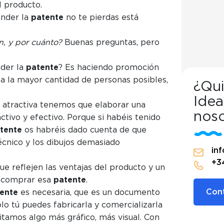
l producto.
ender la
patente
no te pierdas está
n, y por cuánto?
Buenas preguntas, pero
der la
patente
? Es haciendo promoción
 a la mayor cantidad de personas posibles,
¿Qui
Idea
atractiva tenemos que elaborar una
Cómo vender tu patente
noso
ctivo y efectivo. Porque si habéis tenido
tente
os habréis dado cuenta de que
ómo vender tu paten
cnico y los dibujos demasiado
in
+3
e reflejen las ventajas del producto y un
e comprar esa
patente
.
Cont
ente
es necesaria, que es un documento
olo tú puedes fabricarla y comercializarla
tamos algo más gráfico, más visual. Con